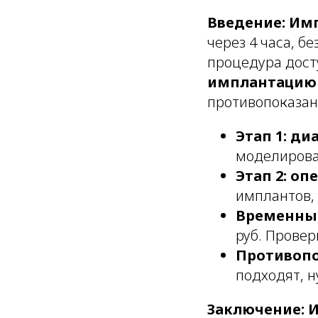
Введение:
Имп
через 4 часа, б
процедура досту
имплантацию за
противопоказан
Этап 1: ди
моделирован
Этап 2: опе
имплантов, 
Временные 
руб. Провер
Противопо
подходят, н
Заключение:
И