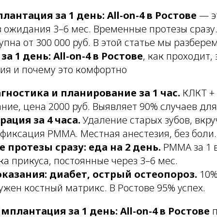
лантация за 1 день: All-on-4 в Ростове
— э
ез ожидания 3–6 мес. Временные протезы сразу.
пна от 300 000 руб. В этой статье мы разбере
 1 день: All-on-4 в Ростове
, как проходит,
ия и почему это комфортно
агностика и планирование за 1 час.
КЛКТ + 
ие, цена 2000 руб. Выявляет 90% случаев для A
рация за 4 часа.
Удаление старых зубов, вкру
фиксация PMMA. Местная анестезия, без боли.
протезы сразу: еда на 2 день.
PMMA за 1 в
ка прикуса, постоянные через 3–6 мес.
казания: диабет, острый остеопороз.
10%
ужен костный матрикс. В Ростове 95% успех.
мплантация за 1 день: All-on-4 в Ростове
п