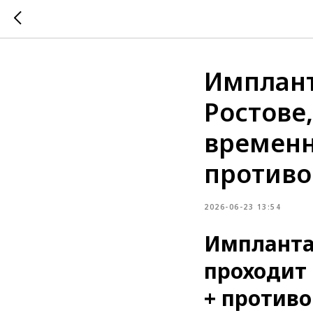
Импланта
Ростове,
временн
противо
2026-06-23 13:54
Имплантац
проходит 
+ против