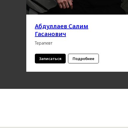
Абдуллаев Салим
Гасанович
Терапевт
Записаться
Подробнее